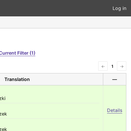
Log in
Current Filter (1)
←
1
→
Translation
—
zki
Details
zek
zek