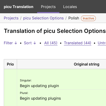
picu Translation
Projects
Locales
Projects
picu Selection Options
Polish
Inactive
Translation of picu Selection Options
Filter ↓
•
Sort ↓
•
All (45)
•
Translated (44)
•
Untr
Prio
Original string
Singular:
Begin updating plugin
Plural:
Begin updating plugins