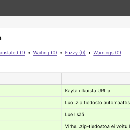
h
anslated (1)
•
Waiting (0)
•
Fuzzy (0)
•
Warnings (0)
Käytä ulkoista URLia
Luo .zip tiedosto automaatti
Lue lisää
Virhe. .zip-tiedostoa ei voitu 