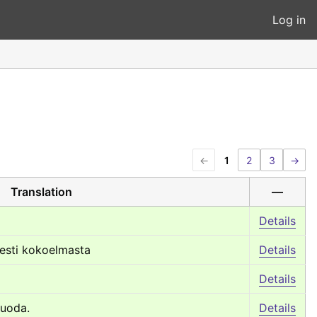
Log in
←
1
2
3
→
Translation
—
Details
sesti kokoelmasta
Details
Details
luoda.
Details