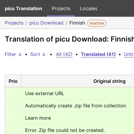
picu Translation
Projects
Locales
Projects
picu Download
Finnish
Inactive
Translation of picu Download: Finnis
Filter ↓
•
Sort ↓
•
All (42)
•
Translated (41)
•
Untr
Prio
Original string
Use external URL
Automatically create .zip file from collection
Learn more
Error. Zip file could not be created.